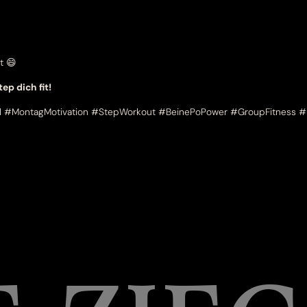
t 😄
ep dich fit!
l #MontagMotivation #StepWorkout #BeinePoPower #GroupFitness #