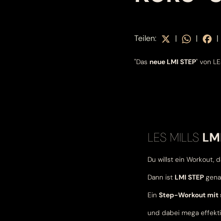
Teilen:
|
|
|
"Das
neue LMI STEP
" von L
LES MILLS
LM
Du willst ein Workout, d
Dann ist
LMI STEP
genau
Ein
Step-Workout mit
und dabei mega effekti