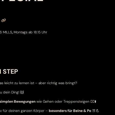
ES MILLS
,
Montags ab 18.15 Uhr
I STEP
as leicht zu lernen ist – aber richtig was bringt?
 dein Ding! 🙌
 simplen Bewegungen
wie Gehen oder Treppensteigen 🚶‍♀️⬆️
v für deinen ganzen Körper –
besonders für Beine & Po
🍑💪